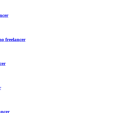
ncer
o freelancer
cer
r
ancer