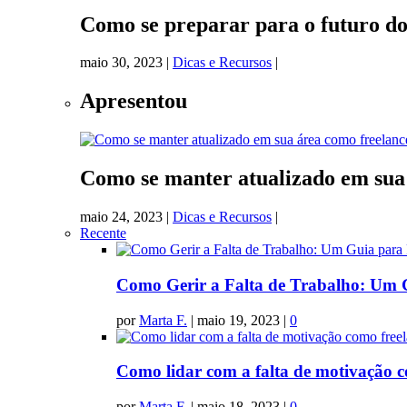
Como se preparar para o futuro do
maio 30, 2023
|
Dicas e Recursos
|
Apresentou
Como se manter atualizado em sua
maio 24, 2023
|
Dicas e Recursos
|
Recente
Como Gerir a Falta de Trabalho: Um G
por
Marta F.
|
maio 19, 2023
|
0
Como lidar com a falta de motivação c
por
Marta F.
|
maio 18, 2023
|
0