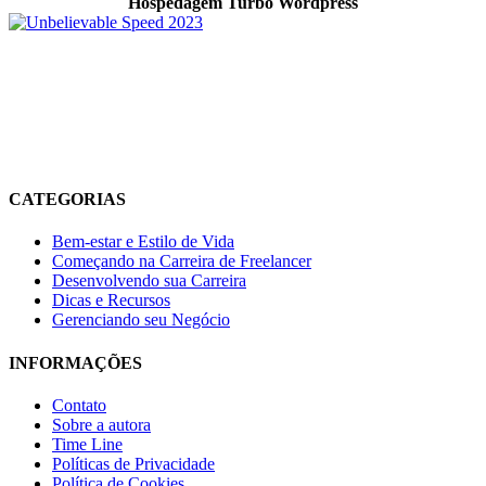
Hospedagem Turbo Wordpress
O Allnimble é um projeto focado em WordPress, produtividade
digital, ferramentas online, automação e tecnologia prática para
quem trabalha, cria conteúdo ou desenvolve projetos digitais. O
objetivo é compartilhar experiências reais, soluções úteis e recursos
que ajudem no crescimento online, organização do trabalho e
melhoria da produtividade no dia a dia.
CATEGORIAS
Bem-estar e Estilo de Vida
Começando na Carreira de Freelancer
Desenvolvendo sua Carreira
Dicas e Recursos
Gerenciando seu Negócio
INFORMAÇÕES
Contato
Sobre a autora
Time Line
Políticas de Privacidade
Política de Cookies