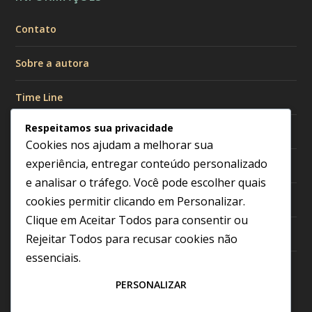
Contato
Sobre a autora
Time Line
Respeitamos sua privacidade
Políticas de Privacidade
Cookies nos ajudam a melhorar sua
experiência, entregar conteúdo personalizado
Política de Cookies
e analisar o tráfego. Você pode escolher quais
Política Editorial
cookies permitir clicando em
Personalizar
.
Clique em
Aceitar Todos
para consentir ou
Termos de Uso
Rejeitar Todos
para recusar cookies não
essenciais.
Transparência e Afiliados
PERSONALIZAR