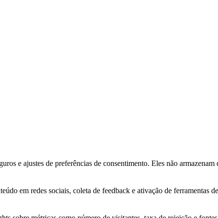
eguros e ajustes de preferências de consentimento. Eles não armazenam 
do em redes sociais, coleta de feedback e ativação de ferramentas de 
ghts sobre métricas como número de visitantes, taxa de rejeição e fontes