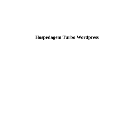
Hospedagem Turbo Wordpress
 ferramentas online, automação e tecnologia prática para quem trabalha
 no crescimento online, organização do trabalho e melhoria da produtivid