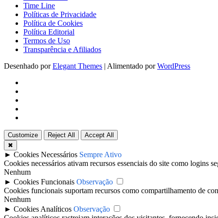
Time Line
Políticas de Privacidade
Política de Cookies
Política Editorial
Termos de Uso
Transparência e Afiliados
Desenhado por
Elegant Themes
| Alimentado por
WordPress
Customize
Reject All
Accept All
✖
►
Cookies Necessários
Sempre Ativo
Cookies necessários ativam recursos essenciais do site como logins s
Nenhum
►
Cookies Funcionais
Observação
Cookies funcionais suportam recursos como compartilhamento de conteú
Nenhum
►
Cookies Analíticos
Observação
Cookies analíticos rastreiam interações dos visitantes, fornecendo insi