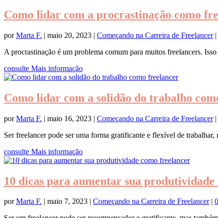
Como lidar com a procrastinação como fre
por
Marta F.
|
maio 20, 2023
|
Começando na Carreira de Freelancer
A procrastinação é um problema comum para muitos freelancers. Isso p
consulte Mais informação
Como lidar com a solidão do trabalho com
por
Marta F.
|
maio 16, 2023
|
Começando na Carreira de Freelancer
Ser freelancer pode ser uma forma gratificante e flexível de trabalhar,
consulte Mais informação
10 dicas para aumentar sua produtividade
por
Marta F.
|
maio 7, 2023
|
Começando na Carreira de Freelancer
|
Ser um freelancer pode ser recompensador e gratificante, mas também t