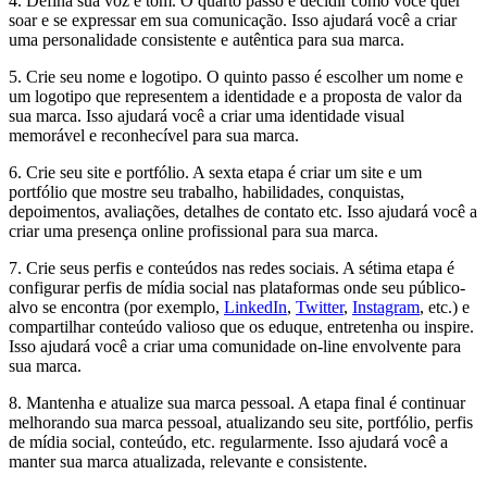
4. Defina sua voz e tom. O quarto passo é decidir como você quer
soar e se expressar em sua comunicação. Isso ajudará você a criar
uma personalidade consistente e autêntica para sua marca.
5. Crie seu nome e logotipo. O quinto passo é escolher um nome e
um logotipo que representem a identidade e a proposta de valor da
sua marca. Isso ajudará você a criar uma identidade visual
memorável e reconhecível para sua marca.
6. Crie seu site e portfólio. A sexta etapa é criar um site e um
portfólio que mostre seu trabalho, habilidades, conquistas,
depoimentos, avaliações, detalhes de contato etc. Isso ajudará você a
criar uma presença online profissional para sua marca.
7. Crie seus perfis e conteúdos nas redes sociais. A sétima etapa é
configurar perfis de mídia social nas plataformas onde seu público-
alvo se encontra (por exemplo,
LinkedIn
,
Twitter
,
Instagram
, etc.) e
compartilhar conteúdo valioso que os eduque, entretenha ou inspire.
Isso ajudará você a criar uma comunidade on-line envolvente para
sua marca.
8. Mantenha e atualize sua marca pessoal. A etapa final é continuar
melhorando sua marca pessoal, atualizando seu site, portfólio, perfis
de mídia social, conteúdo, etc. regularmente. Isso ajudará você a
manter sua marca atualizada, relevante e consistente.