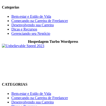
Categorias
Bem-estar e Estilo de Vida
Começando na Carreira de Freelancer
Desenvolvendo sua Carreira
Dicas e Recursos
Gerenciando seu Negócio
Hospedagem Turbo Wordpress
O Allnimble é um projeto focado em WordPress, produtividade
digital, ferramentas online, automação e tecnologia prática para
quem trabalha, cria conteúdo ou desenvolve projetos digitais. O
objetivo é compartilhar experiências reais, soluções úteis e recursos
que ajudem no crescimento online, organização do trabalho e
melhoria da produtividade no dia a dia.
CATEGORIAS
Bem-estar e Estilo de Vida
Começando na Carreira de Freelancer
Desenvolvendo sua Carreira