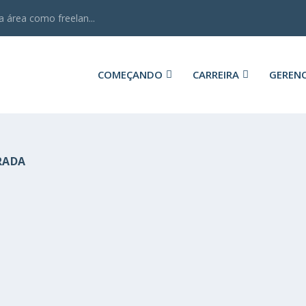
 área como freelan...
COMEÇANDO
CARREIRA
GEREN
RADA