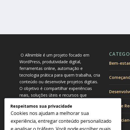
CATEGO
O Allnimble é um projeto focado em
WordPress, produtividade digital,
Bem-estar 
ferramentas online, automação e
tecnologia prática para quem trabalha, cria
Começando
conteúdo ou desenvolve projetos digitais.
O objetivo é compartilhar experiências
Desenvolv
reais, soluções úteis e recursos que
ajudem no crescimento online,
Dicas e Re
Respeitamos sua privacidade
organização do trabalho e melhoria da
Cookies nos ajudam a melhorar sua
produtividade no dia a dia.
Gerencian
experiência, entregar conteúdo personalizado
e analisar o tráfego. Você pode escolher quais