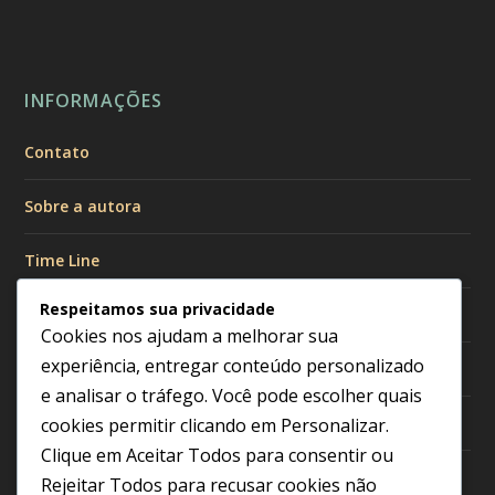
INFORMAÇÕES
Contato
Sobre a autora
Time Line
Respeitamos sua privacidade
Políticas de Privacidade
Cookies nos ajudam a melhorar sua
experiência, entregar conteúdo personalizado
Política de Cookies
e analisar o tráfego. Você pode escolher quais
Política Editorial
cookies permitir clicando em
Personalizar
.
Clique em
Aceitar Todos
para consentir ou
Termos de Uso
Rejeitar Todos
para recusar cookies não