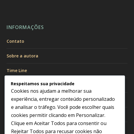
INFORMAÇÕES
Contato
Sobre a autora
Time Line
Respeitamos sua privacidade
Políticas de Privacidade
Cookies nos ajudam a melhorar sua
experiência, entregar conteúdo personalizado
Política de Cookies
e analisar o tráfego. Você pode escolher quais
Política Editorial
cookies permitir clicando em
Personalizar
.
Clique em
Aceitar Todos
para consentir ou
Termos de Uso
Rejeitar Todos
para recusar cookies não