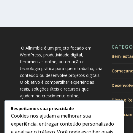
CATEGO
O Allnimble é um projeto focado em
WordPress, produtividade digital,
Bem-estar 
ferramentas online, automação e
tecnologia prática para quem trabalha, cria
Começando
conteúdo ou desenvolve projetos digitais.
O objetivo é compartilhar experiências
Desenvolv
reais, soluções úteis e recursos que
ajudem no crescimento online,
Dicas e Re
organização do trabalho e melhoria da
Respeitamos sua privacidade
produtividade no dia a dia.
Gerencian
Cookies nos ajudam a melhorar sua
experiência, entregar conteúdo personalizado
e analisar o tráfego. Você pode escolher quais