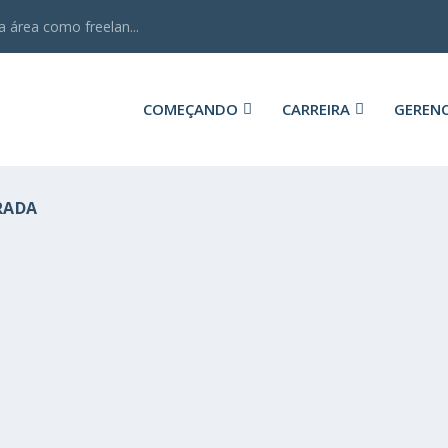
 área como freelan...
COMEÇANDO
CARREIRA
GEREN
RADA