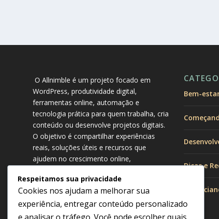
CATEGO
O Allnimble é um projeto focado em
WordPress, produtividade digital,
Bem-estar 
ferramentas online, automação e
tecnologia prática para quem trabalha, cria
Começando
conteúdo ou desenvolve projetos digitais.
O objetivo é compartilhar experiências
Desenvolv
reais, soluções úteis e recursos que
ajudem no crescimento online,
Dicas e Re
organização do trabalho e melhoria da
Respeitamos sua privacidade
produtividade no dia a dia.
Gerencian
Cookies nos ajudam a melhorar sua
experiência, entregar conteúdo personalizado
e analisar o tráfego. Você pode escolher quais