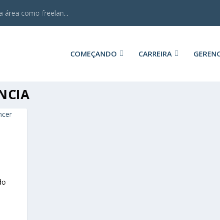
 área como freelan...
COMEÇANDO
CARREIRA
GEREN
ÊNCIA
|
do