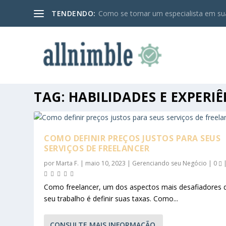
TENDENDO:
Como se tornar um especialista em sua
TAG:
HABILIDADES E EXPERI
COMO DEFINIR PREÇOS JUSTOS PARA SEUS
SERVIÇOS DE FREELANCER
por
Marta F.
|
maio 10, 2023
|
Gerenciando seu Negócio
|
0
Como freelancer, um dos aspectos mais desafiadores 
seu trabalho é definir suas taxas. Como...
CONSULTE MAIS INFORMAÇÃO