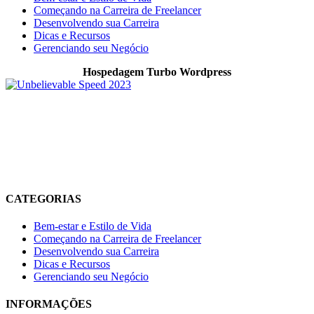
Começando na Carreira de Freelancer
Desenvolvendo sua Carreira
Dicas e Recursos
Gerenciando seu Negócio
Hospedagem Turbo Wordpress
O Allnimble é um projeto focado em WordPress, produtividade
digital, ferramentas online, automação e tecnologia prática para
quem trabalha, cria conteúdo ou desenvolve projetos digitais. O
objetivo é compartilhar experiências reais, soluções úteis e recursos
que ajudem no crescimento online, organização do trabalho e
melhoria da produtividade no dia a dia.
CATEGORIAS
Bem-estar e Estilo de Vida
Começando na Carreira de Freelancer
Desenvolvendo sua Carreira
Dicas e Recursos
Gerenciando seu Negócio
INFORMAÇÕES