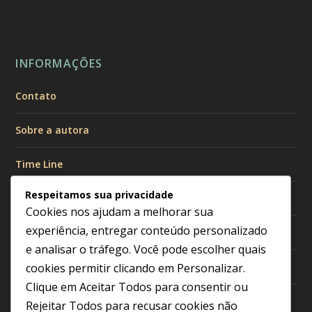
INFORMAÇÕES
Contato
Sobre a autora
Time Line
Respeitamos sua privacidade
Políticas de Privacidade
Cookies nos ajudam a melhorar sua
experiência, entregar conteúdo personalizado
Política de Cookies
e analisar o tráfego. Você pode escolher quais
Política Editorial
cookies permitir clicando em
Personalizar
.
Clique em
Aceitar Todos
para consentir ou
Termos de Uso
Rejeitar Todos
para recusar cookies não