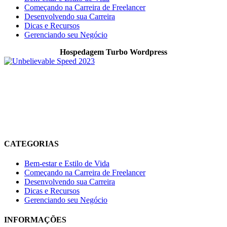
Começando na Carreira de Freelancer
Desenvolvendo sua Carreira
Dicas e Recursos
Gerenciando seu Negócio
Hospedagem Turbo Wordpress
O Allnimble é um projeto focado em WordPress, produtividade
digital, ferramentas online, automação e tecnologia prática para
quem trabalha, cria conteúdo ou desenvolve projetos digitais. O
objetivo é compartilhar experiências reais, soluções úteis e recursos
que ajudem no crescimento online, organização do trabalho e
melhoria da produtividade no dia a dia.
CATEGORIAS
Bem-estar e Estilo de Vida
Começando na Carreira de Freelancer
Desenvolvendo sua Carreira
Dicas e Recursos
Gerenciando seu Negócio
INFORMAÇÕES