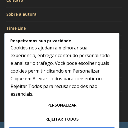
Contato
Sobre a autora
Time Line
Respeitamos sua privacidade
Políticas de Privacidade
Cookies nos ajudam a melhorar sua
experiência, entregar conteúdo personalizado
Política de Cookies
e analisar o tráfego. Você pode escolher quais
Política Editorial
cookies permitir clicando em
Personalizar
.
Clique em
Aceitar Todos
para consentir ou
Termos de Uso
Rejeitar Todos
para recusar cookies não
essenciais.
Transparência e Afiliados
PERSONALIZAR
REJEITAR TODOS