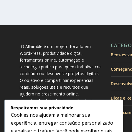
CATEGO
O Allnimble é um projeto focado em
WordPress, produtividade digital,
Bem-estar 
ferramentas online, automação e
tecnologia prática para quem trabalha, cria
Começando
conteúdo ou desenvolve projetos digitais.
O objetivo é compartilhar experiências
Desenvolv
reais, soluções úteis e recursos que
ajudem no crescimento online,
Dicas e Re
organização do trabalho e melhoria da
produtividade no dia a dia.
Respeitamos sua privacidade
Gerencian
Cookies nos ajudam a melhorar sua
experiência, entregar conteúdo personalizado
e analisar o tráfego. Você pode escolher quais