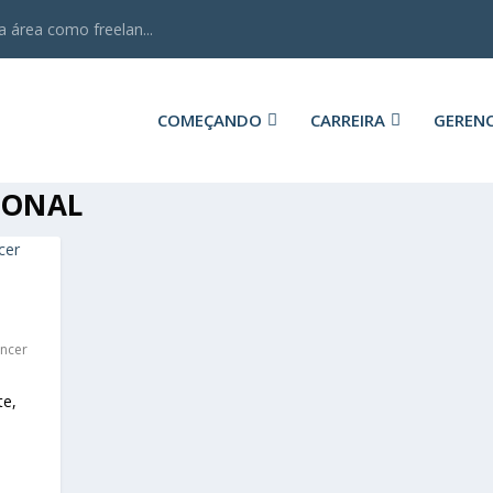
 área como freelan...
COMEÇANDO
CARREIRA
GEREN
IONAL
ancer
te,